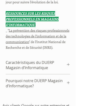
jour pour suivre l'évolution de la loi.
RESSOURCES SUR LES RISQUES
PROFESSIONNELS EN MAGASINS
D'INFORMATIQUE
_ "
La prévention des risques professionnels
des technologies de l'information et de la
communication
" de l'Institut National de
Recherche et de Sécurité (INRS).
Caractéristiques du DUERP
Magasin d’Informatique
| Document unique déjà complété
Pourquoi notre DUERP Magasin
| À télécharger immédiatement après achat
d’Informatique?
| Remboursement sous 48h si non satisfait
| Conforme à la règlementation française
| Entreprise enregistrée IPRP par la
| Répond aux exigences de l'inspection du
DREETS
travail
| Couvrant plus de 100 secteurs d'activités
Avis clients Google sur notre entreprise et