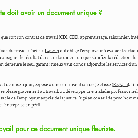
ste doit avoir un document unique ?
l que soit son contrat de travail (CDI, CDD, apprentissage, saisonnier, in
ode du travail : l’article
L.4121-3
qui oblige l’employeur à évaluer les risque
n consigner le résultat dans un document unique. Confier la rédaction du 
en demeure le seul garant : mieux vaut donc s’adjoindre les services d’u
t de mise à jour, expose à une contravention de 5e classe (
R.4741-1
). To
é se blesse gravement au travail, ou développe une maladie professionnell
cusable de l’employeur auprès de la justice. Jugé au conseil de prud’homm
 l’entreprise en péril.
avail pour ce document unique fleuriste.