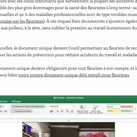
lleurs avec ces outils tranchants que surviennent la plupart des accidents d
ble des plus gros dommages pour la santé des fleuristes à long terme : au
uelles et 92 % des maladies professionnelles sont de type troubles musc
taise sur les fleuristes
). À ces risques bien documentés s’ajoutent égale
 aux pollens, à la sève, sans oublier la pression au travail (notamment dur
nnelles, le document unique devient l’outil permettant au fleuriste de rec
er les actions de prévention pour réduire accidents du travail et maladi
 document unique devient obligatoire pour tout fleuriste à son compte, et 
pour bâtir
notre propre document unique déjà rempli pour fleuristes
.