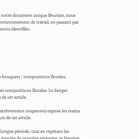
notre document unique fleuriste, nous
l’environnement de travail, en passant par
avons identifiés.
de bouquets / compositions florales.
des compositions florales. Le danger
de cet article.
s extrêmement coupantes) expose les mains
rs de cet article.
 longue période, tout en répétant les
s épaules de manière excessive, et favorise