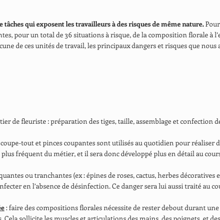
e tâches qui exposent les travailleurs à des risques de même nature.
Pour 
ntes, pour un total de 36 situations à risque, de la composition florale à 
cune de ces unités de travail, les principaux dangers et risques que nous 
ier de fleuriste : préparation des tiges, taille, assemblage et confection 
, coupe-tout et pinces coupantes sont utilisés au quotidien pour réaliser 
le plus fréquent du métier, et il sera donc développé plus en détail au cours 
quantes ou tranchantes (ex : épines de roses, cactus, herbes décorative
infecter en l’absence de désinfection. Ce danger sera lui aussi traité au cou
ée
: faire des compositions florales nécessite de rester debout durant une
Cela sollicite les muscles et articulations des mains, des poignets, et de