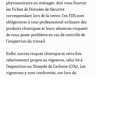
phytosanitaire ou ménager, doit vous fournir
les Fiches de Données de Sécurité
correspondant lors de la vente. Ces FDS sont
obligatoires à tout professionnel utilisant des
produits chimiques et leurs absences risquent
de vous poser problème en cas de contrôle de
l'inspection du travail.
Enfin, autres risques chimique et cette fois
relativement propre au vigneron, celui lié à
l'exposition au Dioxyde de Carbone (CO2). Les
vignerons y sont confrontés, car lors du
processus de vinification, les vignerons laissent
fermenter le moût de raison dans des cuves. Ce
processus de fermentation dégage du CO2
(dioxyde de carbone) qui est responsable chaque
année d'accidents graves, voire mortels. Pour
s'en prémunir, il est d'abord important de
comprendre à quel moment les risques
d'intoxications sont présents. Or, la majorité
des accidents ont lieu lors du décuvage, c’est-à-