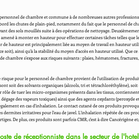
e personnel de chambre et commune à de nombreuses autres professions :
bord les chutes de plain-pied, notamment du fait que le personnel de c
 des sols mouillés suite à des opérations de nettoyage. Deuxièmement :
t amené à monter en hauteur pour effectuer certaines tâches telles que 
 de hauteur est principalement liée au moyen de travail en hauteur utilis
 soit), ainsi qu'à la stabilité du moyen d'accès en hauteur utilisé. Que ce
 de chambre s'expose aux risques suivants : plaies, hématomes, fractures
e risque pour le personnel de chambre provient de l'utilisation de produit
ont soit des solvants organiques (alcools, tri et tétrachloréthylène), soi
ur rôle de tuer les micro-organismes présents dans les tissus, contienn
 dégage des vapeurs toxiques) ainsi que des agents oxydants (peroxyde et 
galement en cas d'inhalation. Le contact cutané de ces produits provoque 
es dermites irritatives pour l'eau de javel. L'inhalation répétée de ces p
ertiges. De plus, ces produits sont parfois CMR, c'est à dire Cancérigène
oste de réceptionniste
dans le secteur de l'hotel