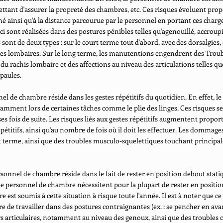
ttant d'assurer la propreté des chambres, etc. Ces risques évoluent pro
insi qu'à la distance parcourue par le personnel en portant ces charges.
i sont réalisées dans des postures pénibles telles qu'agenouillé, accroupie
sont de deux types : sur le court terme tout d'abord, avec des dorsalgies, 
des lombaires. Sur le long terme, les manutentions engendrent des Trou
du rachis lombaire et des affections au niveau des articulations telles 
épaules.
el de chambre réside dans les gestes répétitifs du quotidien. En effet, 
tamment lors de certaines tâches comme le plie des linges. Ces risques s
ses fois de suite. Les risques liés aux gestes répétitifs augmentent prop
pétitifs, ainsi qu'au nombre de fois où il doit les effectuer. Les dommage
 terme, ainsi que des troubles musculo-squelettiques touchant principa
rsonnel de chambre réside dans le fait de rester en position debout sta
r le personnel de chambre nécessitent pour la plupart de rester en positi
 est soumis à cette situation à risque toute l'année. Il est à noter que ce
re de travailler dans des postures contraignantes (ex. : se pencher en avant
articulaires, notamment au niveau des genoux, ainsi que des troubles ci