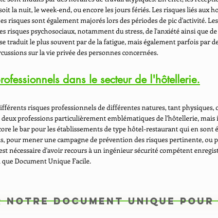
oit la nuit, le week-end, ou encore les jours fériés. Les risques liés aux 
 Ces risques sont également majorés lors des périodes de pic d'activité. L
 risques psychosociaux, notamment du stress, de l'anxiété ainsi que de l'
e traduit le plus souvent par de la fatigue, mais également parfois par d
ercussions sur la vie privée des personnes concernées.
rofessionnels dans le secteur de l'hôtellerie.
à différents risques professionnels de différentes natures, tant physique
 à deux professions particulièrement emblématiques de l'hôtellerie, mais i
encore le bar pour les établissements de type hôtel-restaurant qui en sont 
els, pour mener une campagne de prévention des risques pertinente, ou 
 est nécessaire d'avoir recours à un ingénieur sécurité compétent enregist
l que Document Unique Facile.
 notre Document Unique pour 