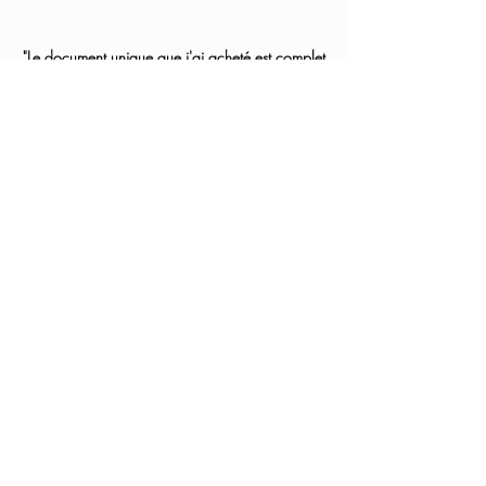
"Le document unique que j'ai acheté est complet
et très pratique. Et le service après-vente est
réactif et compétent. Tout est parfait ! Je
recommande"
Avis Google de
Michel Rabin