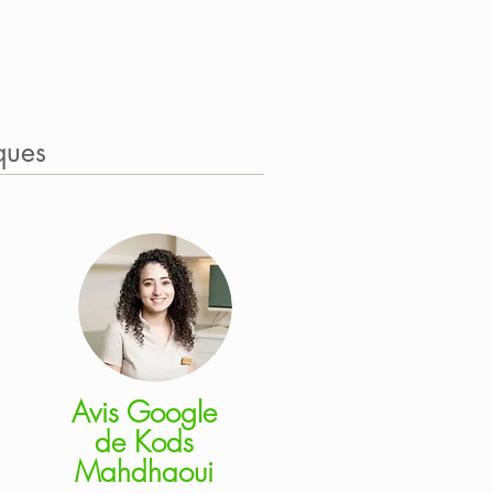
ques
Avis Google
de
Kods
Mahdhaoui