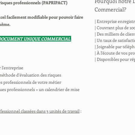
Pourquoi notre
 risques professionnels (PAPRIPACT)
Commercial?
xcel facilement modifiable pour pouvoir faire
| Entreprise enregis
-même.
| Couvrant plus de 100
| Des milliers de clie
 DOCUMENT UNIQUE COMMERCIAL
| Un taux de satisfac
| Joignable par télép
| À l'écoute de vos p
| Disponibles pour ré
l'entreprise
méthode d’évaluation des risques
es professionnels de votre métier
ues professionnels + un calendrier de mise
ofessionnel classées dans 3 unités de travail
: