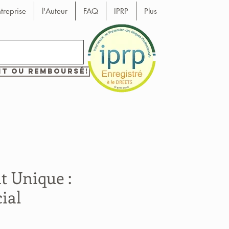
ntreprise
l'Auteur
FAQ
IPRP
Plus
it ou remboursé!
 Unique :
ial