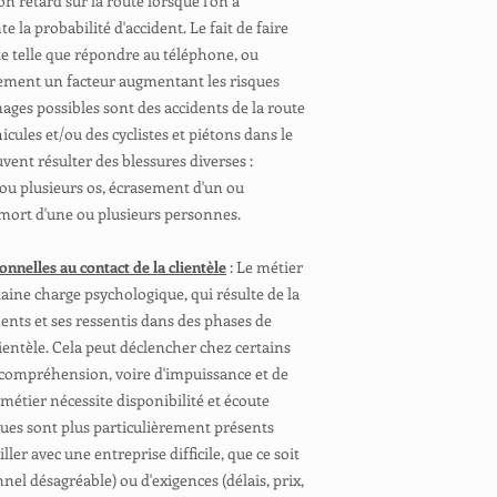
on retard sur la route lorsque l'on a
la probabilité d'accident. Le fait de faire
ite telle que répondre au téléphone, ou
lement un facteur augmentant les risques
ges possibles sont des accidents de la route
icules et/ou des cyclistes et piétons dans le
uvent résulter des blessures diverses :
 ou plusieurs os, écrasement d'un ou
mort d'une ou plusieurs personnes.
nnelles au contact de la clientèle
: Le métier
ine charge psychologique, qui résulte de la
ents et ses ressentis dans des phases de
ientèle. Cela peut déclencher chez certains
ompréhension, voire d'impuissance et de
 métier nécessite disponibilité et écoute
sques sont plus particulièrement présents
ler avec une entreprise difficile, que ce soit
el désagréable) ou d'exigences (délais, prix,