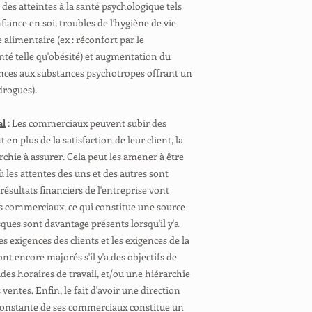
t des atteintes à la santé psychologique tels
nfiance en soi, troubles de l'hygiène de vie
alimentaire (ex : réconfort par le
anté telle qu'obésité) et augmentation du
ances aux substances psychotropes offrant un
drogues).
al
: Les commerciaux peuvent subir des
 en plus de la satisfaction de leur client, la
rchie à assurer. Cela peut les amener à être
 les attentes des uns et des autres sont
résultats financiers de l'entreprise vont
es commerciaux, ce qui constitue une source
sques sont davantage présents lorsqu'il y'a
es exigences des clients et les exigences de la
ont encore majorés s'il y'a des objectifs de
des horaires de travail, et/ou une hiérarchie
ventes. Enfin, le fait d'avoir une direction
constante de ses commerciaux constitue un