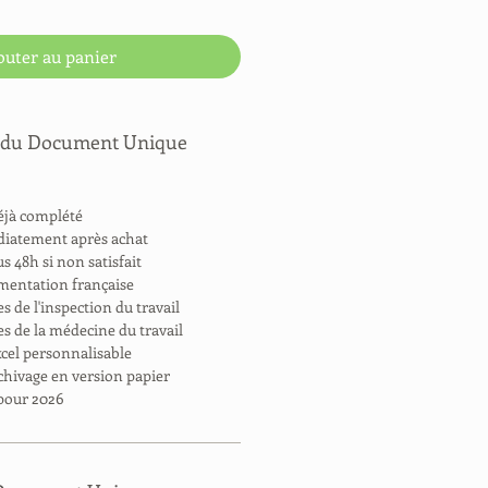
outer au panier
s du Document Unique
éjà complété
diatement après achat
 48h si non satisfait
ementation française
s de l'inspection du travail
s de la médecine du travail
xcel personnalisable
chivage en version papier
 pour 2026