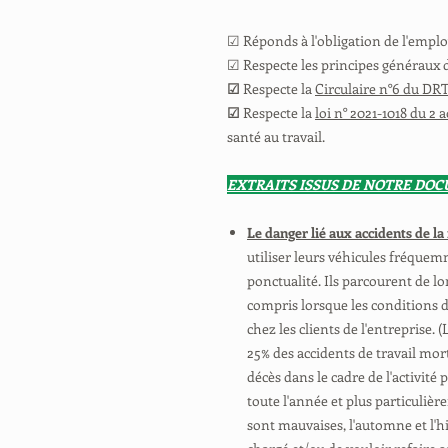
☑ Réponds à l'obligation de l'employ
☑ Respecte les principes généraux 
☑
Respecte la
Circulaire n°6 du DRT
☑
Respecte la
loi n° 2021-1018 du 2 
santé au travail.
EXTRAITS ISSUS DE NOTRE D
Le danger lié aux accidents de la
utiliser leurs véhicules fréquemm
ponctualité. Ils parcourent de lo
compris lorsque les conditions 
chez les clients de l'entreprise.
25% des accidents de travail mor
décès dans le cadre de l'activité
toute l'année et plus particulièr
sont mauvaises, l'automne et l'h