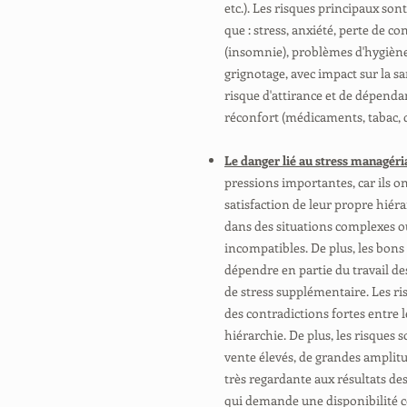
etc.). Les risques principaux son
que : stress, anxiété, perte de co
(insomnie), problèmes d'hygiène 
grignotage, avec impact sur la s
risque d'attirance et de dépend
réconfort (médicaments, tabac, 
Le danger lié au stress managéri
pressions importantes, car ils ont
satisfaction de leur propre hiéra
dans des situations complexes où
incompatibles. De plus, les bons 
dépendre en partie du travail d
de stress supplémentaire. Les ri
des contradictions fortes entre l
hiérarchie. De plus, les risques s
vente élevés, de grandes amplitu
très regardante aux résultats des 
qui demande une disponibilité 