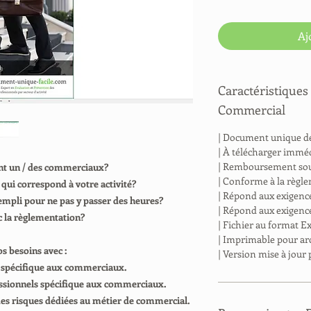
Aj
Caractéristique
Commercial
| Document unique d
| À télécharger immé
| Remboursement sous
nt un / des commerciaux?
| Conforme à la règl
ui correspond à votre activité?
| Répond aux exigence
mpli pour ne pas y passer des heures?
| Répond aux exigence
c la règlementation?
| Fichier au format E
| Imprimable pour ar
 besoins avec :
| Version mise à jour
spécifique aux commerciaux.
ssionnels spécifique aux commerciaux.
es risques dédiées au métier de commercial.