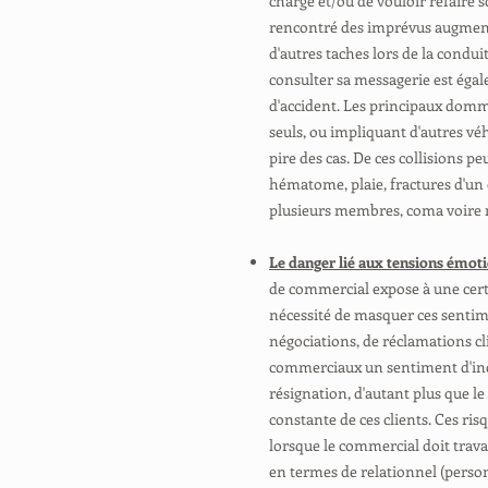
chargé et/ou de vouloir refaire s
rencontré des imprévus augmente 
d'autres taches lors de la condu
consulter sa messagerie est éga
d'accident. Les principaux domma
seuls, ou impliquant d'autres véh
pire des cas. De ces collisions pe
hématome, plaie, fractures d'un
plusieurs membres, coma voire 
Le danger lié aux tensions émotio
de commercial expose à une certa
nécessité de masquer ces sentim
négociations, de réclamations cl
commerciaux un sentiment d'inc
résignation, d'autant plus que le
constante de ces clients. Ces ri
lorsque le commercial doit travail
en termes de relationnel (personn