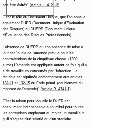
pas être évités" (
Article L. 4121-2
).
C'est le rôle du Document Unique, que l'on appelle
également DUER (Document Unique d'Évaluation
des Risques) ou DUERP (Document Unique
d'Évaluation des Risques Professionnels).
L'absence de DUERP ou son absence de mise à
jour est "punie de l'amende prévue pour les
contraventions de la cinquième classe. (1500
euros) L'amende est appliquée autant de fois qu'il y
a de travailleurs concernés par l'infraction. La
récidive est réprimée conformément aux articles
132-11
et
132-15
du Code pénal. (doublement du
montant de l'amende)" (
Article R. 4741-1
)
C'est la raison pour laquelle le DUER est
absolument indispensable aujourd'hui pour toutes
les entreprises employant au moins un travailleur,
qu'il s'agisse d'un salarié ou d'un stagiaire.