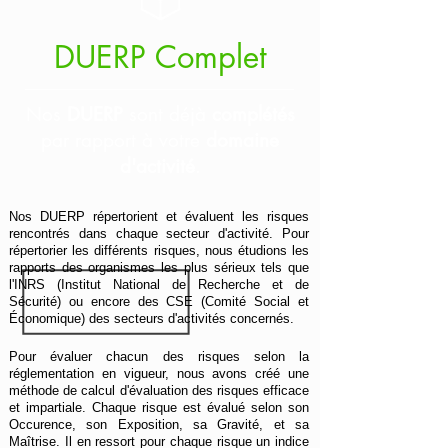
DUERP
Complet
Nos
DUERP
sont déjà
complétés
par rapport à votre
domaine
d'activité
.
Nos DUERP répertorient et évaluent les risques
rencontrés dans chaque secteur d'activité. Pour
répertorier les différents risques, nous étudions les
rapports des organismes les plus sérieux tels que
l'
INRS (Institut National de Recherche et de
Sécurité)
ou encore des
CSE (Comité Social et
Économique) des secteurs d'activités
concernés.
Pour évaluer chacun des risques selon la
réglementation en vigueur, nous avons créé une
méthode de calcul d'évaluation des risques efficace
et impartiale. Chaque risque est évalué selon son
Occurence, son Exposition, sa Gravité, et sa
Maîtrise. Il en ressort pour chaque risque un indice