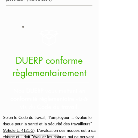
DUERP conforme
règlementairement
Nos
DUERP
vous mettent en
conformité réglementaire
vis-à-
vis du
Code du travail.
Selon le Code du travail, "l'employeur ... évalue le
risque pour la santé et la sécurité des travailleurs"
(
Article L. 4121-3
). L'évaluation des risques est à sa
charge et il doit "évaluer les risques qui ne peuvent