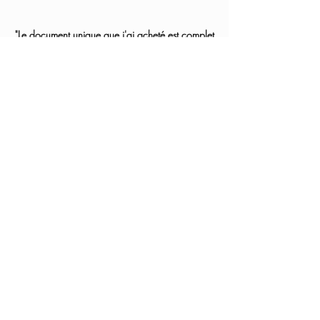
"Le document unique que j'ai acheté est complet
et très pratique. Et le service après-vente est
réactif et compétent. Tout est parfait ! Je
recommande"
Avis Google de
Michel Rabin