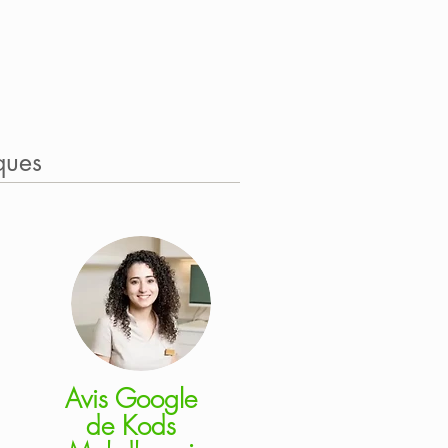
ques
Avis Google
de
Kods