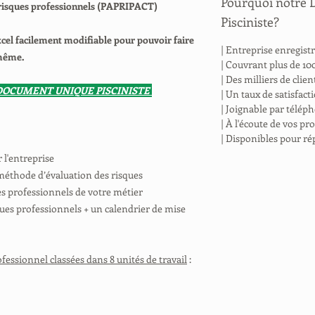
Pourquoi notre
 risques professionnels (PAPRIPACT)
Pisciniste?
xcel facilement modifiable pour pouvoir faire
| Entreprise enregis
-même.
| Couvrant plus de 100
| Des milliers de clie
DOCUMENT UNIQUE PISCINISTE
| Un taux de satisfac
| Joignable par télép
| À l'écoute de vos p
| Disponibles pour ré
l'entreprise
méthode d’évaluation des risques
es professionnels de votre métier
ues professionnels + un calendrier de mise
ofessionnel classées dans 8 unités de travail
: