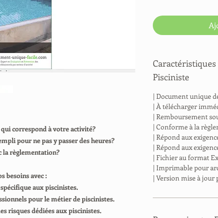
Aj
Caractéristique
Pisciniste
| Document unique d
| À télécharger immé
| Remboursement sous
| Conforme à la règl
ui correspond à votre activité?
| Répond aux exigence
mpli pour ne pas y passer des heures?
| Répond aux exigence
c la règlementation?
| Fichier au format E
| Imprimable pour ar
 besoins avec :
| Version mise à jour
écifique aux piscinistes.
sionnels pour le métier de piscinistes.
s risques dédiées aux piscinistes.