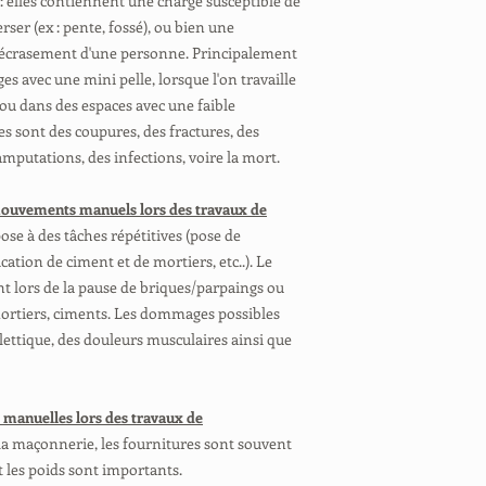
: elles contiennent une charge susceptible de
rser (ex : pente, fossé), ou bien une
écrasement d'une personne. Principalement
es avec une mini pelle, lorsque l'on travaille
 ou dans des espaces avec une faible
es sont des coupures, des fractures, des
putations, des infections, voire la mort.
e mouvements manuels lors des travaux de
se à des tâches répétitives (pose de
cation de ciment et de mortiers, etc..). Le
t lors de la pause de briques/parpaings ou
, mortiers, ciments. Les dommages possibles
ettique, des douleurs musculaires ainsi que
 manuelles lors des travaux de
 la maçonnerie, les fournitures sont souvent
 les poids sont importants.