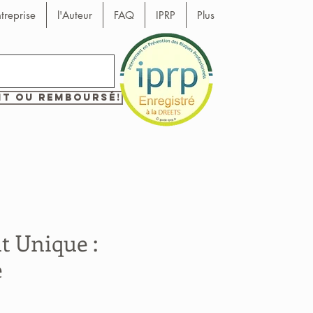
ntreprise
l'Auteur
FAQ
IPRP
Plus
it ou remboursé!
 Unique :
e