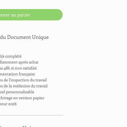
outer au panier
s du Document Unique
éjà complété
diatement après achat
 48h si non satisfait
ementation française
s de l'inspection du travail
s de la médecine du travail
xcel personnalisable
chivage en version papier
 pour 2026