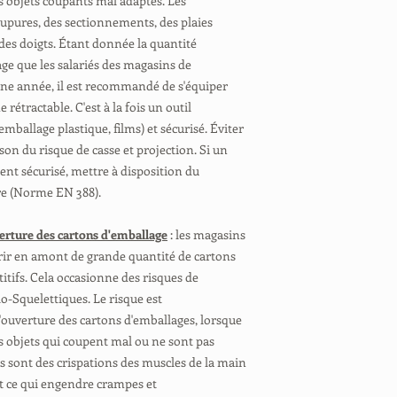
res objets coupants mal adaptés. Les
upures, des sectionnements, des plaies
es doigts. Étant donnée la quantité
ge que les salariés des magasins de
une année, il est recommandé de s'équiper
rétractable. C'est à la fois un outil
mballage plastique, films) et sécurisé. Éviter
ison du risque de casse et projection. Si un
ent sécurisé, mettre à disposition du
re (Norme EN 388).
verture des cartons d'emballage
: les magasins
rir en amont de grande quantité de cartons
itifs. Cela occasionne des risques de
-Squelettiques. Le risque est
'ouverture des cartons d'emballages, lorsque
res objets qui coupent mal ou ne sont pas
 sont des crispations des muscles de la main
t ce qui engendre crampes et