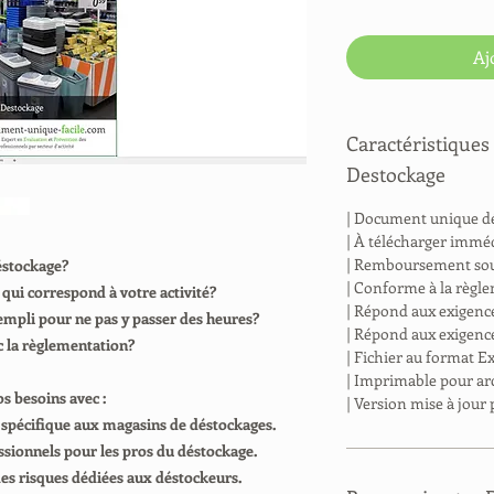
Aj
Caractéristique
Destockage
| Document unique d
| À télécharger immé
| Remboursement sous
éstockage?
| Conforme à la règl
ui correspond à votre activité?
| Répond aux exigence
mpli pour ne pas y passer des heures?
| Répond aux exigence
c la règlementation?
| Fichier au format E
| Imprimable pour ar
 besoins avec :
| Version mise à jour
pécifique aux magasins de déstockages.
sionnels pour les pros du déstockage.
es risques dédiées aux déstockeurs.