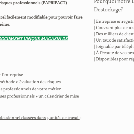
Pourquoi notre
 risques professionnels (PAPRIPACT)
Destockage?
xcel facilement modifiable pour pouvoir faire
| Entreprise enregis
-même.
| Couvrant plus de 100
| Des milliers de clie
 DOCUMENT UNIQUE MAGASIN DE
| Un taux de satisfac
| Joignable par télép
| À l'écoute de vos p
| Disponibles pour ré
l'entreprise
méthode d’évaluation des risques
es professionnels de votre métier
ues professionnels + un calendrier de mise
ofessionnel classées dans 5 unités de travail
:
s