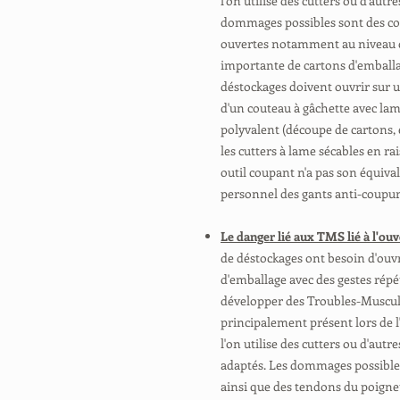
l'on utilise des cutters ou d'aut
dommages possibles sont des co
ouvertes notamment au niveau d
importante de cartons d'emballa
déstockages doivent ouvrir sur 
d'un couteau à gâchette avec lame 
polyvalent (découpe de cartons, e
les cutters à lame sécables en ra
outil coupant n'a pas son équival
personnel des gants anti-coupu
Le danger lié aux TMS lié à l'ou
de déstockages ont besoin d'ouv
d'emballage avec des gestes répét
développer des Troubles-Musculo
principalement présent lors de l
l'on utilise des cutters ou d'aut
adaptés. Les dommages possibles
ainsi que des tendons du poigne