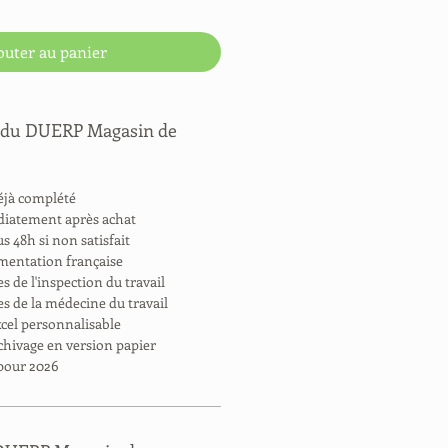
outer au panier
s du DUERP Magasin de
éjà complété
diatement après achat
 48h si non satisfait
ementation française
s de l'inspection du travail
s de la médecine du travail
xcel personnalisable
chivage en version papier
 pour 2026